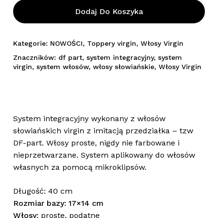
Dodaj Do Koszyka
Kategorie:
NOWOŚCI
,
Toppery virgin
,
Włosy Virgin
Znaczników:
df part
,
system integracyjny
,
system
virgin
,
system włosów
,
włosy słowiańskie
,
Włosy Virgin
System integracyjny wykonany z włosów
słowiańskich virgin z imitacją przedziałka – tzw
DF-part. Włosy proste, nigdy nie farbowane i
nieprzetwarzane. System aplikowany do włosów
własnych za pomocą mikroklipsów.
Długość: 40 cm
Rozmiar bazy: 17×14 cm
Włosy:
proste, podatne