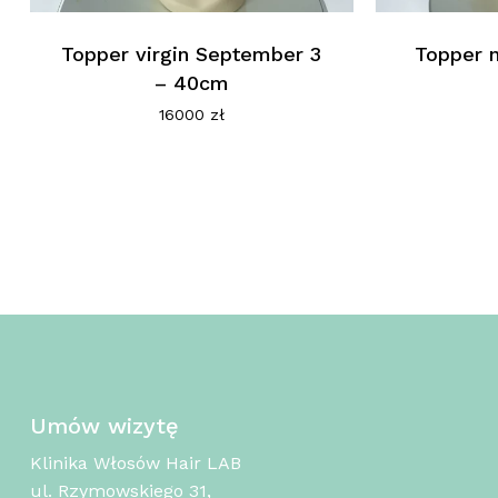
Topper virgin September 3
Topper n
– 40cm
16000
zł
Umów wizytę
Klinika Włosów Hair LAB
ul. Rzymowskiego 31,