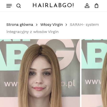
Skip
Menu
HAIRLABGO!
to
search
account
Zamknij
Koszyk
koszyk
main
content
Strona główna
Włosy Virgin
SARAH- system
integracyjny z włosów Virgin