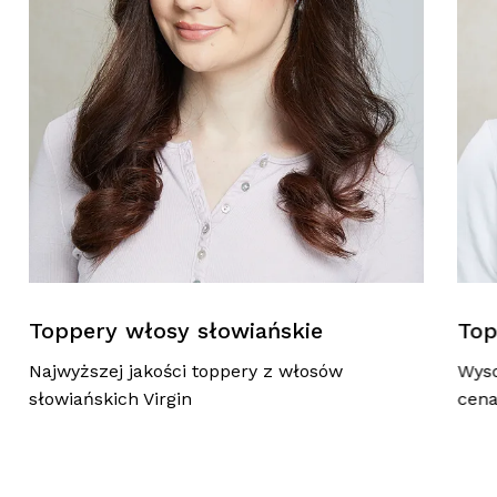
Toppery włosy słowiańskie
Top
Najwyższej jakości toppery z włosów
Wyso
słowiańskich Virgin
cen