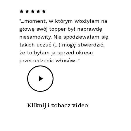
"...moment,
w
którym
włożyłam
na
głowę
swój
topper
był
naprawdę
niesamowity.
Nie
spodziewałam
się
takich
uczuć
(...)
mogę
stwierdzić,
że
to
byłam
ja
sprzed
okresu
przerzedzenia
włosów..."
Play
Video
Kliknij i zobacz video