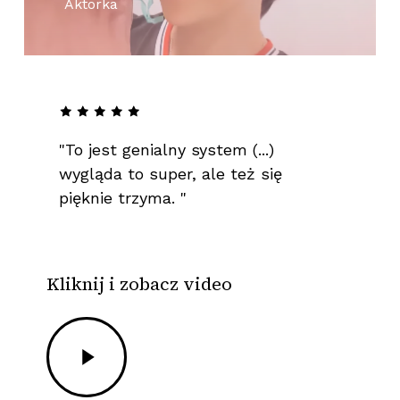
Aktorka
"To
jest
genialny
system
(...)
wygląda
to
super,
ale
też
się
pięknie
trzyma.
"
Kliknij i zobacz video
Play
Video