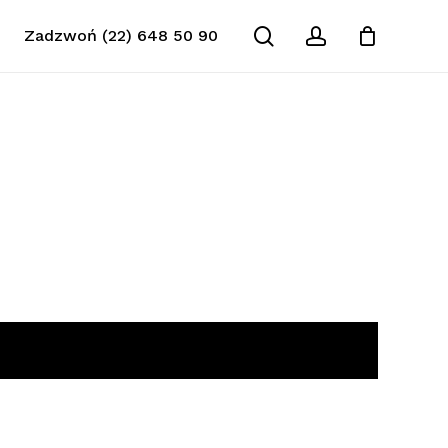
search
account
Zadzwoń (22) 648 50 90
Zamknij
koszyk