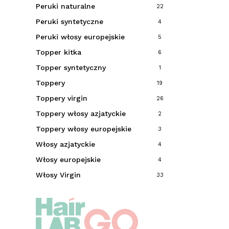
Peruki naturalne
22
Peruki syntetyczne
4
Peruki włosy europejskie
5
Topper kitka
6
Topper syntetyczny
1
Toppery
19
Toppery virgin
26
Toppery włosy azjatyckie
2
Toppery włosy europejskie
3
Włosy azjatyckie
4
Włosy europejskie
4
Włosy Virgin
33