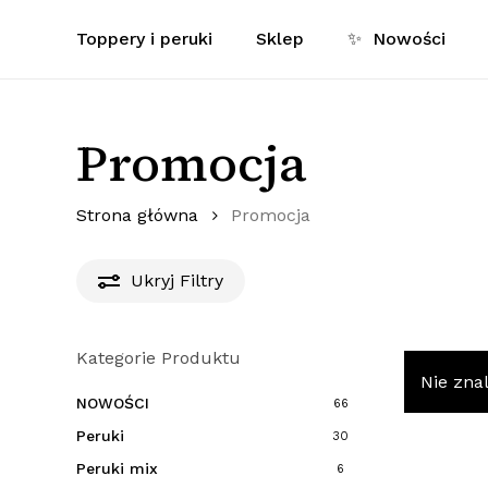
Skip
Toppery i peruki
Sklep
✨
Nowości
to
main
content
Promocja
Wciśnij enter aby wyszukać lub ESC aby zamkną
Strona główna
Promocja
Ukryj
Filtry
Kategorie Produktu
Nie zna
NOWOŚCI
66
Peruki
30
Peruki mix
6