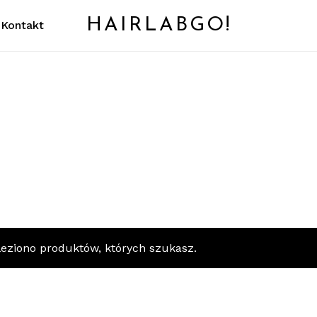
HAIRLABGO!
Kontakt
Koszyk
ć.
leziono produktów, których szukasz.