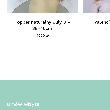
Topper naturalny July 3 –
Valenci
35-40cm
12
14000
zł
Umów wizytę