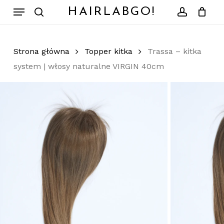
Skip
Menu
HAIRLABGO!
to
search
account
Zamknij
Koszyk
koszyk
main
content
Strona główna
Topper kitka
Trassa – kitka
system | włosy naturalne VIRGIN 40cm