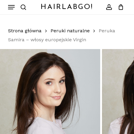
Skip
Menu
HAIRLABGO!
to
search
account
Zamknij
Koszyk
koszyk
main
content
Strona główna
Peruki naturalne
Peruka
Samira – włosy europejskie Virgin