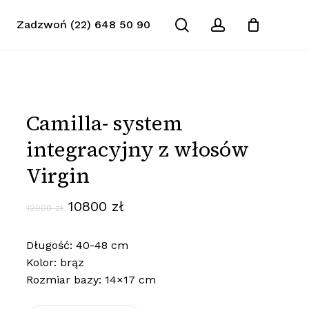
search
account
Zadzwoń (22) 648 50 90
Zamknij
koszyk
Camilla- system
integracyjny z włosów
Virgin
Pierwotna
Aktualna
10800
zł
12000
zł
cena
cena
Długość: 40-48 cm
wynosiła:
wynosi:
Kolor: brąz
12000 zł.
10800 zł.
Rozmiar bazy: 14×17 cm