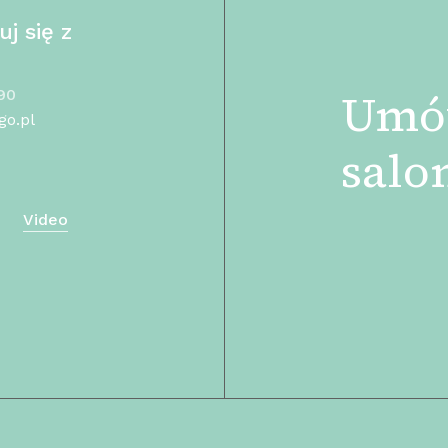
j się z
Umó
90
go.pl
salo
Video