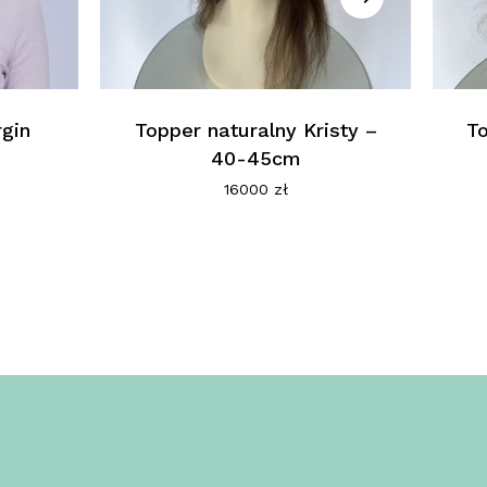
rgin
Topper naturalny Kristy –
To
40-45cm
a
ktualna
ena
16000
zł
ynosi:
500 zł.