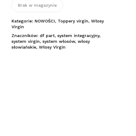
Brak w magazynie
Kategorie:
NOWOŚCI
,
Toppery virgin
,
Włosy
Virgin
Znaczników:
df part
,
system integracyjny
,
system virgin
,
system włosów
,
włosy
słowiańskie
,
Włosy Virgin