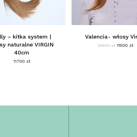
lly – kitka system |
Valencia- włosy Vi
sy naturalne VIRGIN
Pierwotn
A
12800
zł
11500
zł
cena
c
40cm
wynosiła:
w
11700
zł
12800 zł.
11