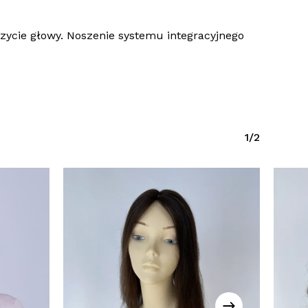
czycie głowy. Noszenie systemu integracyjnego
1/2
k produktów w koszyku.
Wróć Do Sklepu