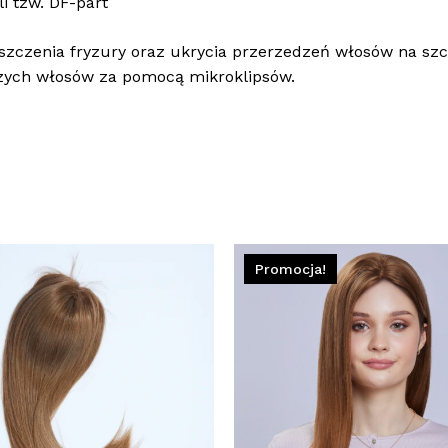
i tzw. DF-part
ęszczenia fryzury oraz ukrycia przerzedzeń włosów na sz
zych włosów za pomocą mikroklipsów.
Bra
Promocja!