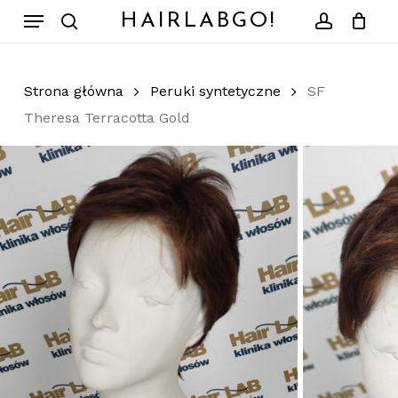
Skip
Menu
HAIRLABGO!
to
search
account
Zamknij
Koszyk
koszyk
main
content
Strona główna
Peruki syntetyczne
SF
Theresa Terracotta Gold