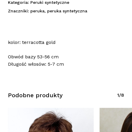
Kategoria:
Peruki syntetyczne
Znaczniki:
peruka
,
peruka syntetyczna
kolor: terracotta gold
Obwód bazy 53-56 cm
Długość włosów: 5-7 cm
Brak produktów w koszyku.
Podobne produkty
1/8
Wróć Do Sklepu