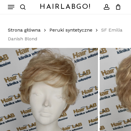
Skip
Menu
HAIRLABGO!
to
search
account
Zamknij
Koszyk
koszyk
main
content
Strona główna
Peruki syntetyczne
SF Emilia
Danish Blond