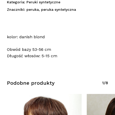
Kategoria:
Peruki syntetyczne
Znaczniki:
peruka
,
peruka syntetyczna
kolor: danish blond
Obwód bazy 53-56 cm
Długość włosów: 5-15 cm
Brak produktów w koszyku.
Podobne produkty
1/8
Wróć Do Sklepu