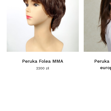
Peruka Folea MMA
Peruka
europ
2200
zł