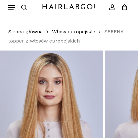
Skip
Menu
HAIRLABGO!
to
search
account
Zamknij
Koszyk
koszyk
main
content
Strona główna
Włosy europejskie
SERENA-
topper z włosów europejskich