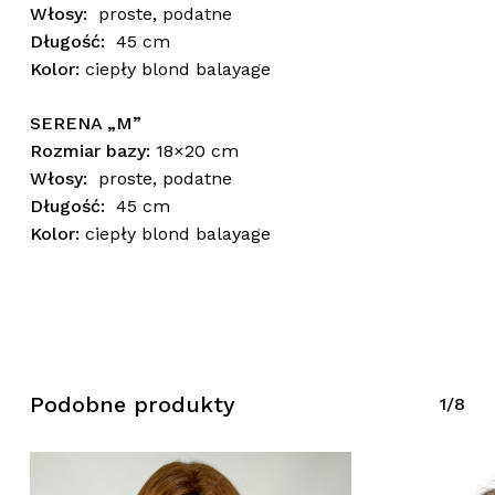
Włosy:
proste, podatne
Długość:
45 cm
Kolor:
ciepły blond balayage
SERENA „M”
Brak produktów w koszyku.
Rozmiar bazy:
18×20
cm
Włosy:
proste, podatne
Wróć Do Sklepu
Długość:
45 cm
Kolor:
ciepły blond balayage
Podobne produkty
1/8