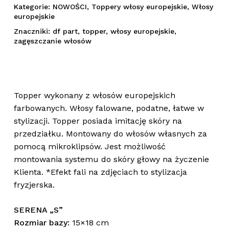
Kategorie:
NOWOŚCI
,
Toppery włosy europejskie
,
Włosy
europejskie
Znaczniki:
df part
,
topper
,
włosy europejskie
,
zagęszczanie włosów
Topper wykonany z włosów europejskich
farbowanych. Włosy falowane, podatne, łatwe w
stylizacji. Topper posiada imitację skóry na
przedziałku. Montowany do włosów własnych za
pomocą mikroklipsów. Jest możliwość
montowania systemu do skóry głowy na życzenie
Klienta. *Efekt fali na zdjęciach to stylizacja
fryzjerska.
SERENA „S”
Rozmiar bazy:
15×18
cm