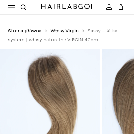
Skip
Menu
HAIRLABGO!
to
search
account
Zamknij
Koszyk
koszyk
main
content
Strona główna
Włosy Virgin
Sassy – kitka
system | włosy naturalne VIRGIN 40cm