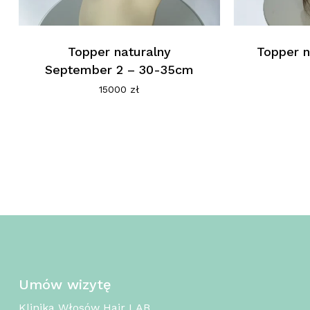
Topper naturalny
Topper n
September 2 – 30-35cm
15000
zł
Umów wizytę
Klinika Włosów Hair LAB