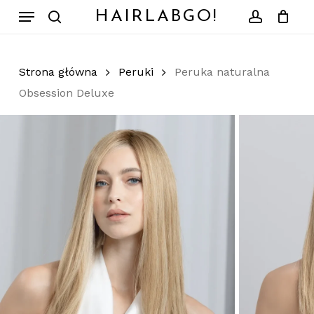
Skip
Menu
HAIRLABGO!
to
search
account
Zamknij
Koszyk
koszyk
main
content
Strona główna
Peruki
Peruka naturalna
Obsession Deluxe