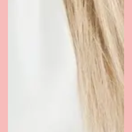
Kwota:
0
zł