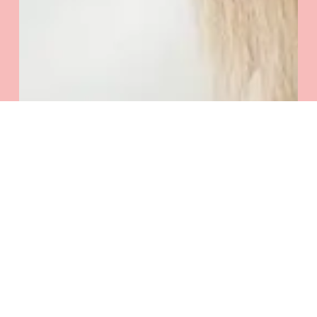
Kwota:
0
zł
Zobacz Koszyk
Zamówienie