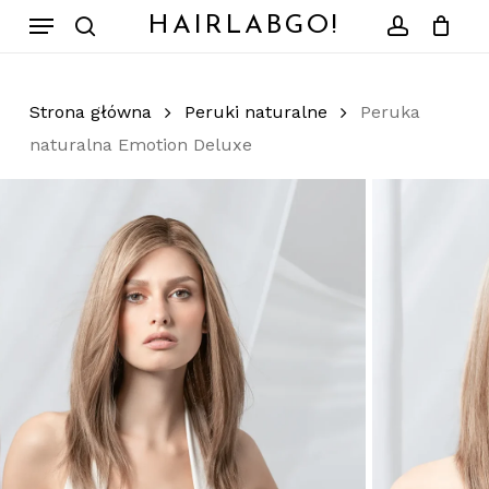
Skip
Menu
HAIRLABGO!
to
search
account
Zamknij
Koszyk
koszyk
main
content
Strona główna
Peruki naturalne
Peruka
naturalna Emotion Deluxe