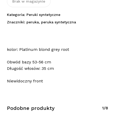
Brak w magazynie
Kategoria:
Peruki syntetyczne
Znaczniki:
peruka
,
peruka syntetyczna
kolor: Platinum blond grey root
Obwód bazy 53-56 cm
Długość włosów: 35 cm
Niewidoczny front
Brak produktów w koszyku.
Podobne produkty
1/8
Wróć Do Sklepu