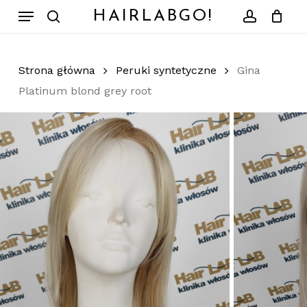
Skip
Menu
HAIRLABGO!
to
search
account
Zamknij
Koszyk
koszyk
main
content
Strona główna
Peruki syntetyczne
Gina
Platinum blond grey root