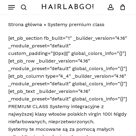
Skip
Menu
HAIRLABGO!
to
search
account
Zamknij
Koszyk
koszyk
main
Strona główna
»
Systemy premium class
content
[et_pb_section fb_built=”1″ _builder_version=”4.16″
_module_preset=”default”
custom_padding=”||0px|||” global_colors_info=”{}”]
[et_pb_row _builder_version=”4.16″
_module_preset=”default” global_colors_info=”{}”]
[et_pb_column type=”4_4″ _builder_version=”4.16″
_module_preset=”default” global_colors_info=”{}”]
[et_pb_text _builder_version=”4.16″
_module_preset=”default” global_colors_info=”{}”]
PREMIUM CLASS Systemy integracyjne z
najwyższej klasy włosów polskich virgin 100! Nigdy
niefarbowanych, nieprzetworzonych.
Systemy te mocowane są za pomocą małych