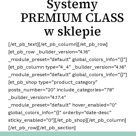
Systemy
PREMIUM CLASS
w sklepie
Brak produktów w koszyku.
[/et_pb_text][/et_pb_column][/et_pb_row]
Wróć Do Sklepu
[et_pb_row _builder_version=”4.16″
_module_preset=”default” global_colors_info=”{}”]
[et_pb_column type=”4_4″ _builder_version=”4.16″
_module_preset=”default” global_colors_info=”{}”]
[et_pb_shop type=”product_category”
posts_number=”20″ include_categories=”78″
_builder_version=”4.17.4″
_module_preset=”default” hover_enabled=”0″
global_colors_info=”{}” orderby=”date-desc”
sticky_enabled=”0″][/et_pb_shop][/et_pb_column]
[/et_pb_row][/et_pb_section]