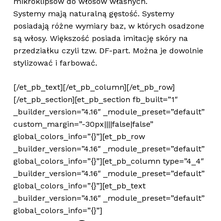
mikroklipsów do włosów własnych.
Systemy mają naturalną gęstość. Systemy
posiadają różne wymiary baz, w których osadzone
są włosy. Większość posiada imitację skóry na
przedziałku czyli tzw. DF-part. Można je dowolnie
stylizować i farbować.
[/et_pb_text][/et_pb_column][/et_pb_row]
[/et_pb_section][et_pb_section fb_built=”1″
_builder_version=”4.16″ _module_preset=”default”
custom_margin=”-30px||||false|false”
global_colors_info=”{}”][et_pb_row
_builder_version=”4.16″ _module_preset=”default”
global_colors_info=”{}”][et_pb_column type=”4_4″
_builder_version=”4.16″ _module_preset=”default”
global_colors_info=”{}”][et_pb_text
_builder_version=”4.16″ _module_preset=”default”
global_colors_info=”{}”]