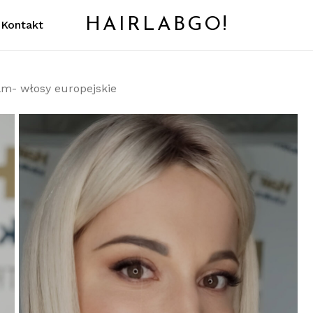
HAIRLABGO!
Kontakt
Koszyk
lm- włosy europejskie
ć.