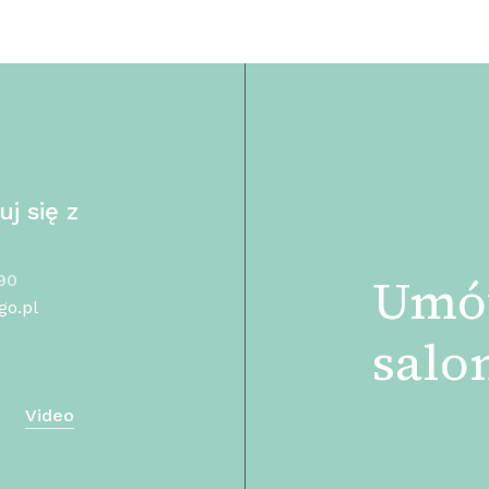
j się z
Umó
90
go.pl
salo
Video