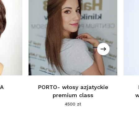
MA
PORTO- włosy azjatyckie
premium class
w
4500
zł