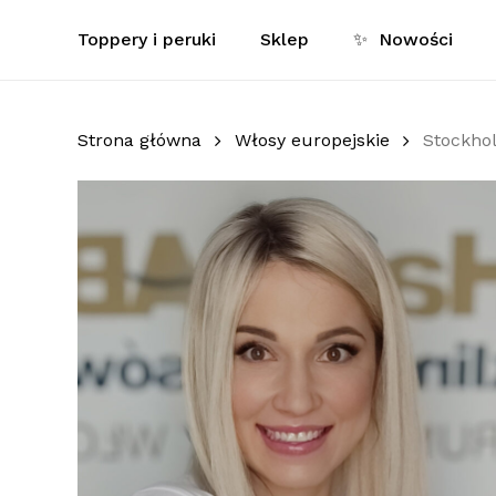
Skip
Toppery i peruki
Sklep
✨
Nowości
to
main
content
Strona główna
Włosy europejskie
Stockho
Wciśnij enter aby wyszukać lub ESC aby zamkną