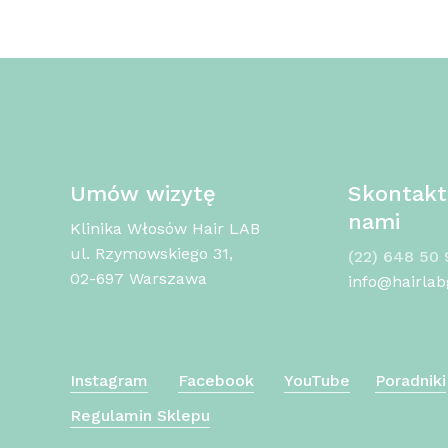
Umów wizytę
Skontaktu
nami
Klinika Włosów Hair LAB
ul. Rzymowskiego 31,
(22) 648 50 
02-697 Warszawa
info@hairlab
Instagram
Facebook
YouTube
Poradniki
Regulamin Sklepu