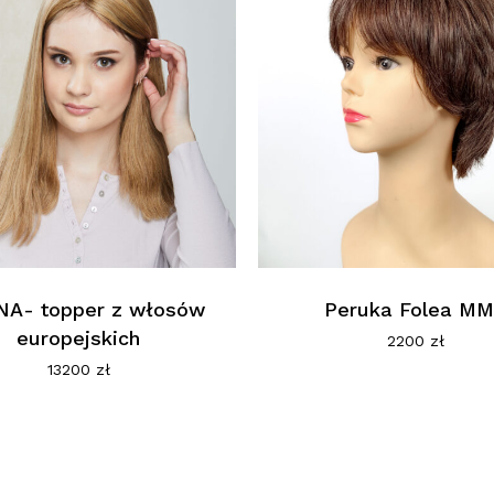
A- topper z włosów
Peruka Folea M
europejskich
2200
zł
13200
zł