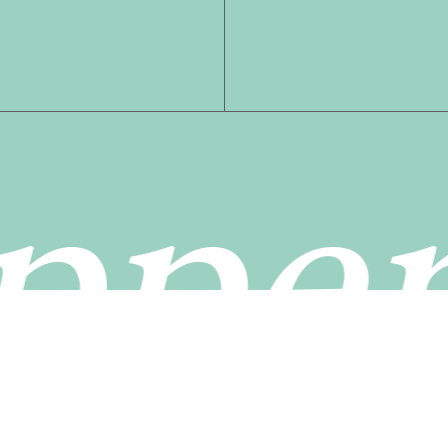
Kwota:
pper
Zoba