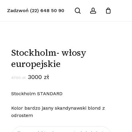
search
account
Zadzwoń (22) 648 50 90
Zamknij
koszyk
Stockholm- włosy
europejskie
Pierwotna
Aktualna
3000
zł
4700
zł
cena
cena
Stockholm STANDARD
wynosiła:
wynosi:
4700 zł.
3000 zł.
Kolor bardzo jasny skandynawski blond z
odrostem