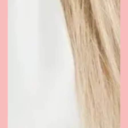
Kwota:
0
zł