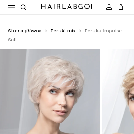
Skip
Menu
HAIRLABGO!
to
search
account
Zamknij
Koszyk
koszyk
main
content
Strona główna
Peruki mix
Peruka Impulse
Soft