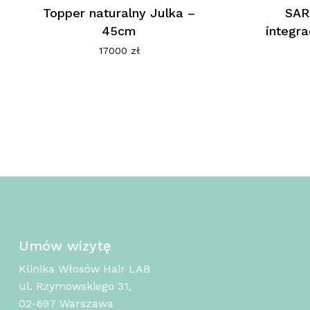
Topper naturalny Julka –
SAR
45cm
integr
17000
zł
Umów wizytę
Klinika Włosów Hair LAB
ul. Rzymowskiego 31,
02-697 Warszawa