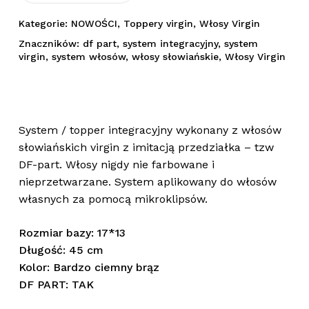
Kategorie:
NOWOŚCI
,
Toppery virgin
,
Włosy Virgin
Znaczników:
df part
,
system integracyjny
,
system
virgin
,
system włosów
,
włosy słowiańskie
,
Włosy Virgin
System / topper integracyjny wykonany z włosów
słowiańskich virgin z imitacją przedziałka – tzw
DF-part. Włosy nigdy nie farbowane i
nieprzetwarzane. System aplikowany do włosów
własnych za pomocą mikroklipsów.
Rozmiar bazy: 17*13
Długość: 45 cm
Kolor: Bardzo ciemny brąz
DF PART: TAK