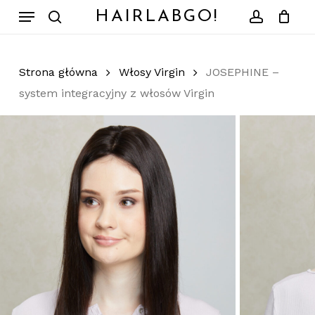
Skip
Menu
HAIRLABGO!
to
search
account
Zamknij
Koszyk
koszyk
main
content
Strona główna
Włosy Virgin
JOSEPHINE –
system integracyjny z włosów Virgin