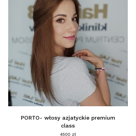
PORTO- włosy azjatyckie premium
class
Brak produktów w koszyku.
4500
zł