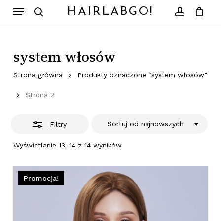
Skip
Menu
HAIRLABGO!
to
search
account
Zamknij
Zamknij
Koszyk
koszyk
main
content
system włosów
Strona główna
Produkty oznaczone “system włosów”
Strona 2
Sortuj od najnowszych
Filtry
Posortowane
Wyświetlanie 13–14 z 14 wyników
według
najnowszych
Promocja!